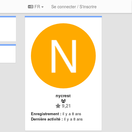
FR
Se connecter / S'inscrire
nycrest
9,21
Enregistrement :
il y a 8 ans
Dernière activité :
il y a 8 ans