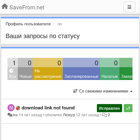
SaveFrom.net
Профиль пользователя
no
Ваши запросы по статусу
1
0
0
0
0
На
Все
Новые
рассмотрении
Запланированные
Начатые
Завершен
Со свежими изменениями
download link not found
Исправлен
+7
no
14 лет назад
•
обновлен
Лемур
12 лет назад
•
2