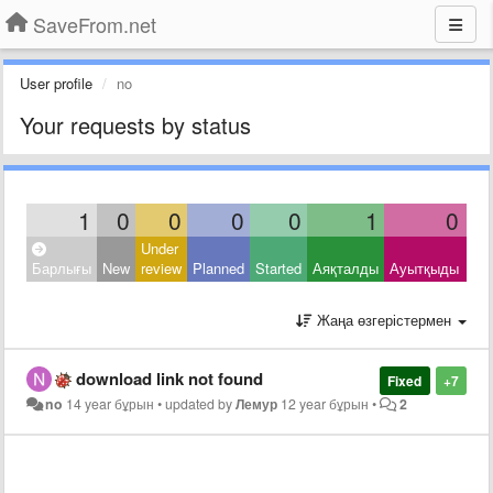
SaveFrom.net
User profile
no
Your requests by status
1
0
0
0
0
1
0
Under
Clo
Барлығы
New
review
Planned
Started
Аяқталды
Ауытқыды
Oth
Жаңа өзгерістермен
download link not found
Fixed
+7
no
14 year бұрын
•
updated by
Лемур
12 year бұрын
•
2