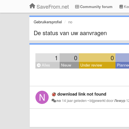
SaveFrom.net
Community forum
Ken
Gebruikersprofiel
no
De status van uw aanvragen
1
0
0
Alles
Nieuw
Under review
Planne
download link not found
no
14 jaar geleden
•
bijgewerkt door
Лемур
1