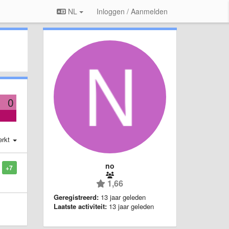
NL
Inloggen / Aanmelden
0
erkt
no
+7
1,66
Geregistreerd:
13 jaar geleden
Laatste activiteit:
13 jaar geleden