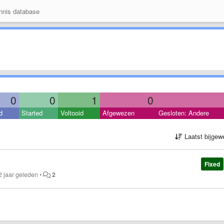
nis database
0
0
1
0
d
Started
Voltooid
Afgewezen
Gesloten: Andere
Laatst bijgew
Fixed
2 jaar geleden
•
2