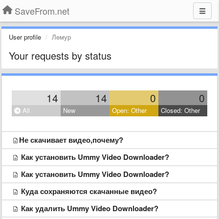
SaveFrom.net
User profile
Лемур
Your requests by status
14
14
0
0
All
New
Open: Other
Closed: Other
​Не скачивает видео,почему?​
Как установить Ummy Video Downloader?
Как установить Ummy Video Downloader?
Куда сохраняются скачанные видео?
Как удалить Ummy Video Downloader?