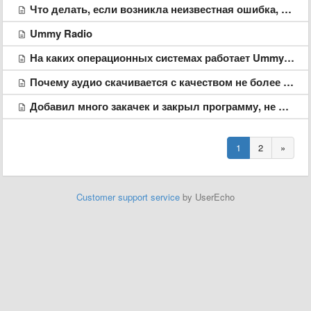
Что делать, если возникла неизвестная ошибка, когда хотел скачать видео с YouTube?
Ummy Radio
На каких операционных системах работает Ummy Video Downloader?
Почему аудио скачивается с качеством не более 256 kb/s?
Добавил много закачек и закрыл программу, не дождавшись завершения
1
2
»
Customer support service
by UserEcho