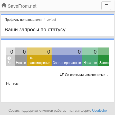
SaveFrom.net
Профиль пользователя
zviadi
Ваши запросы по статусу
0
0
0
0
0
На
Все
Новые
рассмотрении
Запланированные
Начатые
Завершен
Со свежими изменениями
Нет тем
Сервис поддержки клиентов работает на платформе
UserEcho