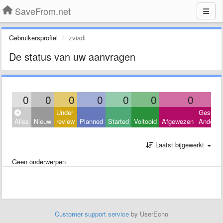
SaveFrom.net
Gebruikersprofiel
zviadi
De status van uw aanvragen
0
0
0
0
0
0
0
Under
Geslote
Alles
Nieuw
review
Planned
Started
Voltooid
Afgewezen
Andere
Laatst bijgewerkt
Geen onderwerpen
Customer support service
by UserEcho