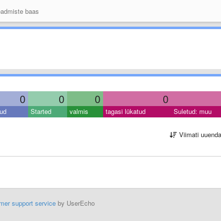
admiste baas
0
0
0
0
ud
Started
valmis
tagasi lükatud
Suletud: muu
Viimati uuend
mer support service
by UserEcho