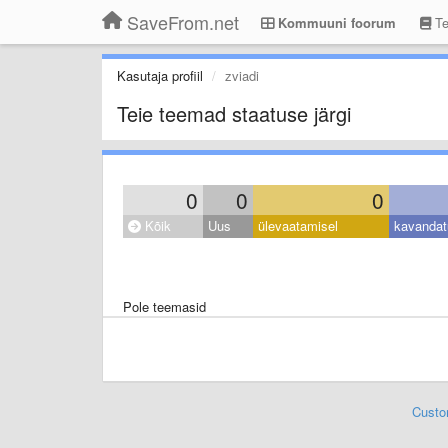
SaveFrom.net
Kommuuni foorum
Te
Kasutaja profiil
zviadi
Teie teemad staatuse järgi
0
0
0
Kõik
Uus
ülevaatamisel
kavandat
Pole teemasid
Custo