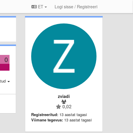
ET
Logi sisse / Registreeri
0
atud
zviadi
0,02
Registreeritud:
13 aastat tagasi
Viimane tegevus:
13 aastat tagasi