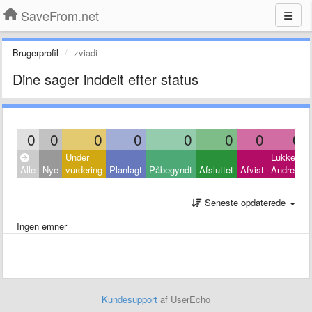
SaveFrom.net
Brugerprofil
zviadi
Dine sager inddelt efter status
0
0
0
0
0
0
0
0
Under
Lukket:
Alle
Nye
vurdering
Planlagt
Påbegyndt
Afsluttet
Afvist
Andre
Seneste opdaterede
Ingen emner
Kundesupport
af UserEcho