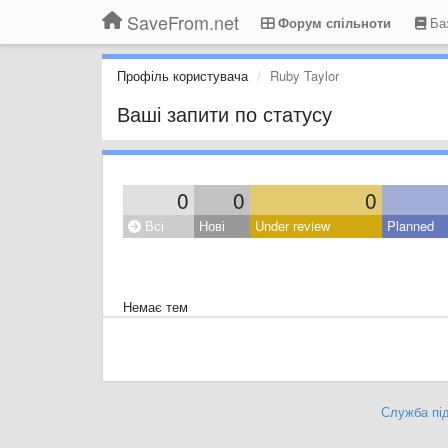
SaveFrom.net
Форум спільноти
Баз
Профіль користувача
Ruby Taylor
Ваші запити по статусу
0
0
0
Всі
Нові
Under review
Planned
Немає тем
Служба під