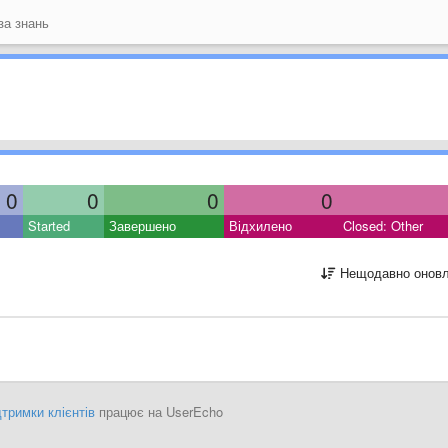
а знань
0
0
0
0
Started
Завершено
Відхилено
Closed: Other
Нещодавно оновл
тримки клієнтів
працює на UserEcho