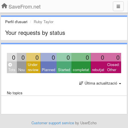
SaveFrom.net
Perfil d'usuari
Ruby Taylor
Your requests by status
0
0
0
0
0
0
0
0
Under
Closed:
Tots
Nou
review
Planned
Started
completat
rebutjat
Other
Última actualització
No topics
Customer support service
by UserEcho