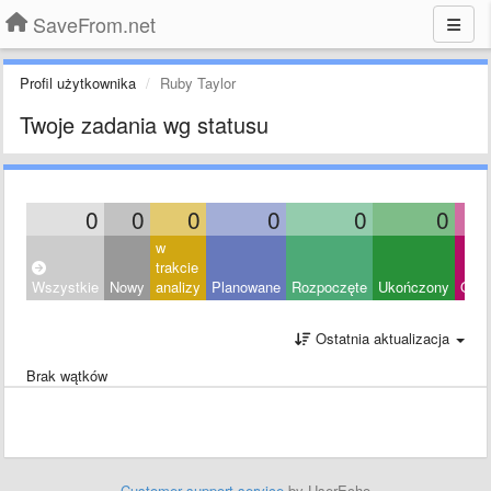
SaveFrom.net
Profil użytkownika
Ruby Taylor
Twoje zadania wg statusu
0
0
0
0
0
0
w
trakcie
Wszystkie
Nowy
analizy
Planowane
Rozpoczęte
Ukończony
Odrz
Ostatnia aktualizacja
Brak wątków
Customer support service
by UserEcho