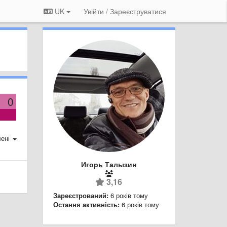
UK
Увійти / Зареєструватися
0
ені
Игорь Талызин
3,16
Зареєстрований:
6 років тому
Остання активність:
6 років тому