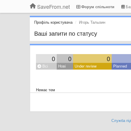
SaveFrom.net
Форум спільноти
Баз
Профіль користувача
Игорь Талызин
Ваші запити по статусу
0
0
0
Всі
Нові
Under review
Planned
Немає тем
Служба під