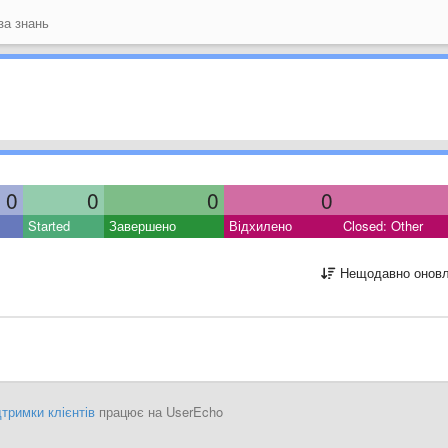
а знань
0
0
0
0
Started
Завершено
Відхилено
Closed: Other
Нещодавно оновл
тримки клієнтів
працює на UserEcho