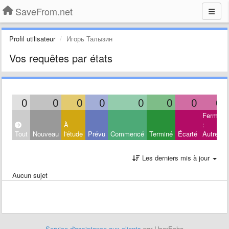
SaveFrom.net
Profil utilisateur
Игорь Талызин
Vos requêtes par états
0
0
0
0
0
0
0
0
Fermé
À
:
Tout
Nouveau
l'étude
Prévu
Commencé
Terminé
Écarté
Autres
Les derniers mis à jour
Aucun sujet
Service d'assistance aux clients
par UserEcho