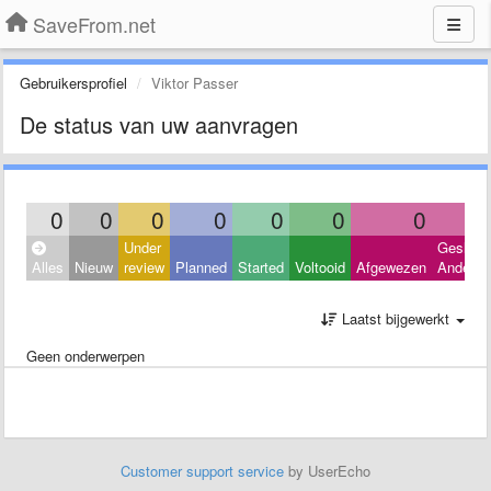
SaveFrom.net
Gebruikersprofiel
Viktor Passer
De status van uw aanvragen
0
0
0
0
0
0
0
Under
Geslote
Alles
Nieuw
review
Planned
Started
Voltooid
Afgewezen
Andere
Laatst bijgewerkt
Geen onderwerpen
Customer support service
by UserEcho