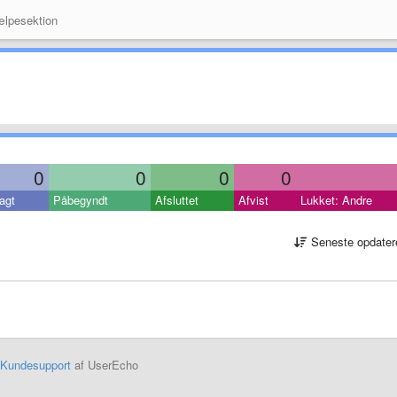
lpesektion
0
0
0
0
agt
Påbegyndt
Afsluttet
Afvist
Lukket: Andre
Seneste opdater
Kundesupport
af UserEcho