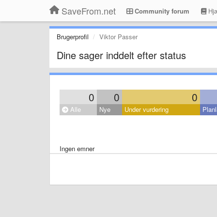
SaveFrom.net
Community forum
Hjæ
Brugerprofil
Viktor Passer
Dine sager inddelt efter status
0
0
0
Alle
Nye
Under vurdering
Planl
Ingen emner