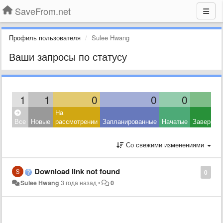
SaveFrom.net
Профиль пользователя
Sulee Hwang
Ваши запросы по статусу
1
1
0
0
0
На
Все
Новые
рассмотрении
Запланированные
Начатые
Завершен
Со свежими изменениями
Download link not found
0
Sulee Hwang
3 года назад
•
0