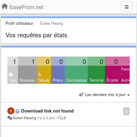
SaveFrom.net
Profil utilisateur
Sulee Hwang
Vos requêtes par états
1
1
0
0
0
0
0
0
Fermé
À
:
Tout
Nouveau
l'étude
Prévu
Commencé
Terminé
Écarté
Autres
Les derniers mis à jour
Download link not found
0
Sulee Hwang
il y a 3 ans
•
0