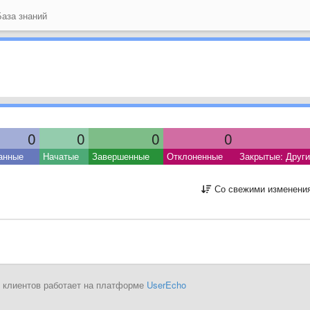
аза знаний
0
0
0
0
анные
Начатые
Завершенные
Отклоненные
Закрытые: Друг
Со свежими изменени
 клиентов работает на платформе
UserEcho