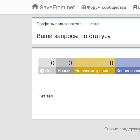
SaveFrom.net
Форум сообщества
Б
Профиль пользователя
heltua
Ваши запросы по статусу
0
0
0
Все
Новые
На рассмотрении
Запланиров
Нет тем
Сервис поддержки