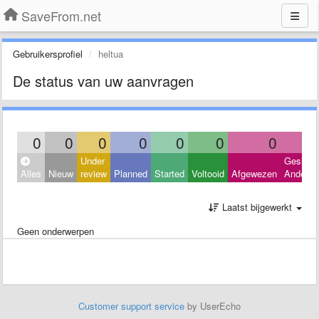
SaveFrom.net
Gebruikersprofiel
heltua
De status van uw aanvragen
0
0
0
0
0
0
0
Under
Geslote
Alles
Nieuw
review
Planned
Started
Voltooid
Afgewezen
Andere
Laatst bijgewerkt
Geen onderwerpen
Customer support service
by UserEcho