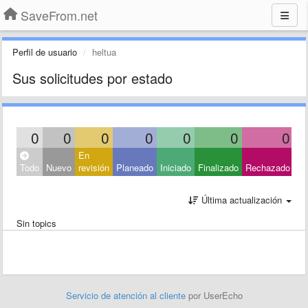
SaveFrom.net
Perfil de usuario
heltua
Sus solicitudes por estado
0
0
0
0
0
0
0
En
Ce
Todo
Nuevo
revisión
Planeado
Iniciado
Finalizado
Rechazado
Ot
Última actualización
Sin topics
Servicio de atención al cliente
por UserEcho