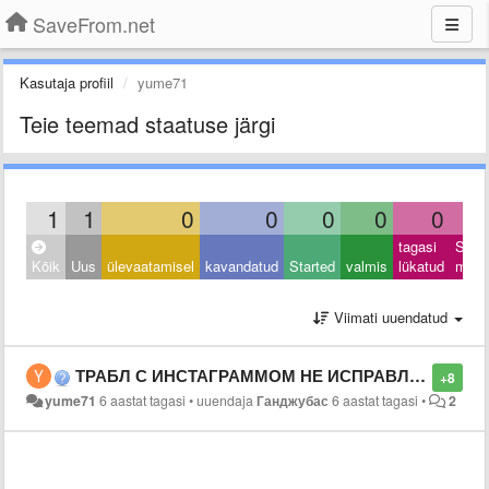
SaveFrom.net
Kasutaja profiil
yume71
Teie teemad staatuse järgi
1
1
0
0
0
0
0
tagasi
Sulet
Kõik
Uus
ülevaatamisel
kavandatud
Started
valmis
lükatud
muu
Viimati uuendatud
ТРАБЛ С ИНСТАГРАММОМ НЕ ИСПРАВЛЕН
+8
yume71
6 aastat tagasi
•
uuendaja
Ганджубас
6 aastat tagasi
•
2