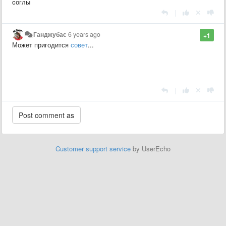
cоглы
|
Ганджубас
6 years ago
+1
Может пригодится
совет
...
|
Customer support service
by UserEcho