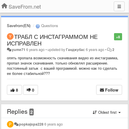
SaveFrom.net
Savefrom(EN)
Questions
ТРАБЛ С ИНСТАГРАММОМ НЕ
+8
ИСПРАВЛЕН
yume71
6 years ago
•
updated by
Ганджубас
6 years ago
•
2
опять пропала возможность скачивания видео из инстаграмма,
пропал значок скачивания. только обновлял расширение.
постоянный затык с вашей программой. можно как то сделать
ее более стабильной???
8
0
Follow
Replies
2
Oldest first
popkajopa228
6 years ago