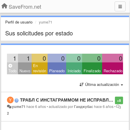
SaveFrom.net
Perfil de usuario
yume71
Sus solicitudes por estado
1
1
0
0
0
0
0
En
Ce
Todo
Nuevo
revisión
Planeado
Iniciado
Finalizado
Rechazado
Ot
Última actualización
ТРАБЛ С ИНСТАГРАММОМ НЕ ИСПРАВЛЕН
+8
yume71
hace 6 años
•
actualizado por
Ганджубас
hace 6 años
•
2