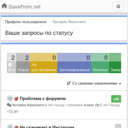
SaveFrom.net
Профиль пользователя
Человек Инкогнито
Ваши запросы по статусу
2
2
0
0
0
На
Все
Новые
рассмотрении
Запланированные
Начатые
Завершен
Со свежими изменениями
Проблема с форумом
+40
Человек Инкогнито
6 лет назад
•
обновлен
Алекс Ли
5 лет назад
•
31
Не скачивает в Инстаграм
0