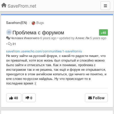
SaveFrom.net
Savefrom(EN)
Bugs
Проблема с форумом
+40
Человек Инкогнито
6 years ago
•
updated by
Алекс Ли
5 years ago
•
31
savefrom.userecho.com/communities/1-savefromru
Не могу зайти на русский форум, с какой-то радости пишет, что
он приватный, хотя всю жизнь был открытый и спокойно можно
было зайти и отписаться там. Как я понимаю, проблема с
инстаграмом так и не решена, так ещё и форум не открывается,
приходится в этом ангийском копаться, где ничего не понятно, и
еле слово по-русски найдёшь. Ну что происходит-то в
последнее время :(
40
0
Follow