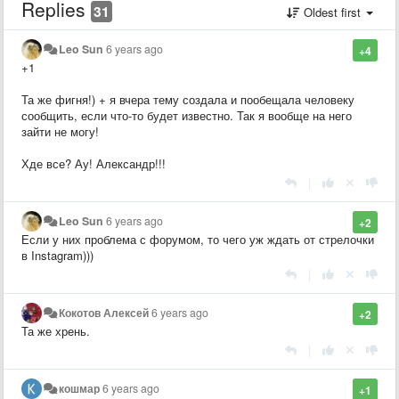
Replies
31
Oldest first
Leo Sun
6 years ago
+4
+1
Та же фигня!) + я вчера тему создала и пообещала человеку
сообщить, если что-то будет известно. Так я вообще на него
зайти не могу!
Хде все? Ау! Александр!!!
|
Leo Sun
6 years ago
+2
Если у них проблема с форумом, то чего уж ждать от стрелочки
в Instagram)))
|
Кокотов Алексей
6 years ago
+2
Та же хрень.
|
кошмар
6 years ago
+1