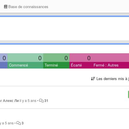
Base de connaissances
0
0
0
0
Commencé
Terminé
Écarté
Fermé : Autres
Les derniers mis à 
ar
Алекс Ли
il y a 5 ans
•
31
 y a 5 ans
•
3