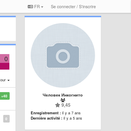
FR
Se connecter / S'inscrire
0
jour
Человек Инкогнито
+40
9,45
Enregistrement :
il y a 7 ans
Dernière activité :
il y a 5 ans
0