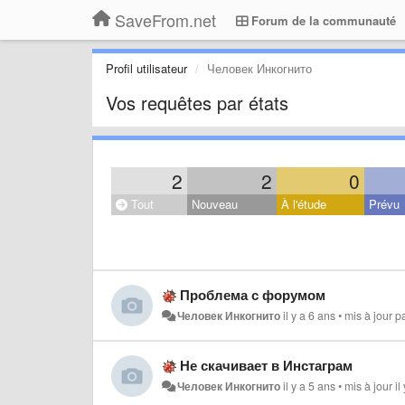
SaveFrom.net
Forum de la communauté
Profil utilisateur
Человек Инкогнито
Vos requêtes par états
2
2
0
Tout
Nouveau
À l'étude
Prévu
Проблема с форумом
Человек Инкогнито
il y a 6 ans
•
mis à jour p
Не скачивает в Инстаграм
Человек Инкогнито
il y a 5 ans
•
mis à jour
il