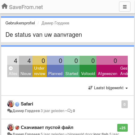
SaveFrom.net
Gebruikersprofiel
Дамир Гордеев
De status van uw aanvragen
4
4
0
0
0
0
0
Under
Geslote
Alles
Nieuw
review
Planned
Started
Voltooid
Afgewezen
Andere
Laatst bijgewerkt
Safari
0
Дамир Гордеев
3 jaar geleden
•
0
Скачивает пустой файл
+25
Дамир Гордеев
5 jaar geleden
•
bijgewerkt door
igor fish
5 jaar