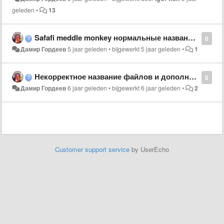
geleden
•
13
Safafi meddle monkey нормальные названия и скачивания без лишних кнопок
0
Дамир Гордеев
5 jaar geleden
•
bijgewerkt
5 jaar geleden
•
1
Некорректное название файлов и дополнительные нажатия.
0
Дамир Гордеев
6 jaar geleden
•
bijgewerkt
6 jaar geleden
•
2
Customer support service
by UserEcho