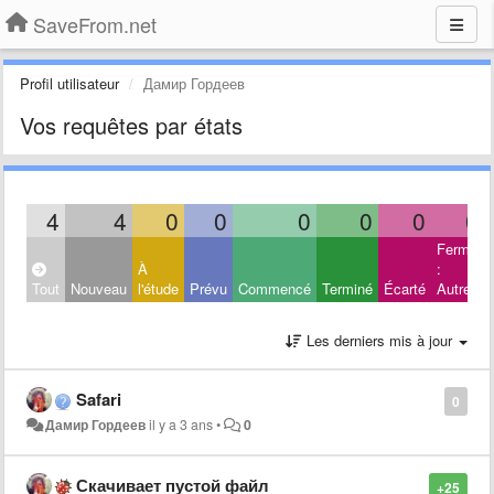
SaveFrom.net
Profil utilisateur
Дамир Гордеев
Vos requêtes par états
4
4
0
0
0
0
0
0
Fermé
À
:
Tout
Nouveau
l'étude
Prévu
Commencé
Terminé
Écarté
Autres
Les derniers mis à jour
Safari
0
Дамир Гордеев
il y a 3 ans
•
0
Скачивает пустой файл
+25