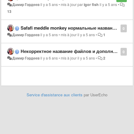
Дамир Гордеев
il y a 5 ans
•
mis à jour par
igor fish
il y a 5 ans
•
13
Safafi meddle monkey нормальные названия и скачивания без лишних кнопок
0
Дамир Гордеев
il y a 5 ans
•
mis à jour
il y a 5 ans
•
1
Некорректное название файлов и дополнительные нажатия.
0
Дамир Гордеев
il y a 6 ans
•
mis à jour
il y a 5 ans
•
2
Service d'assistance aux clients
par UserEcho