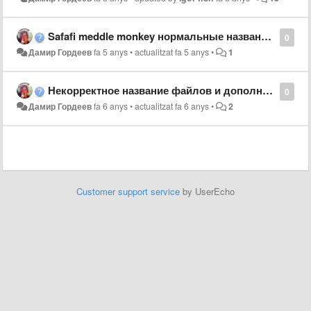
Safafi meddle monkey нормальные названия и скачивания без лишних кнопок
0
Дамир Гордеев
fa 5 anys
•
actualitzat
fa 5 anys
•
1
Некорректное название файлов и дополнительные нажатия.
0
Дамир Гордеев
fa 6 anys
•
actualitzat
fa 6 anys
•
2
Customer support service
by UserEcho