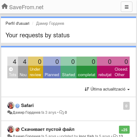
SaveFrom.net
Perfil d'usuari
Дамир Гордеев
Your requests by status
4
4
0
0
0
0
0
0
Under
Closed:
Tots
Nou
review
Planned
Started
completat
rebutjat
Other
Última actualització
Safari
0
Дамир Гордеев
fa 3 anys
•
0
Скачивает пустой файл
+25
Дамир Гордеев
fa 5 anys
•
updated by
igor fish
fa 5 anys
•
13