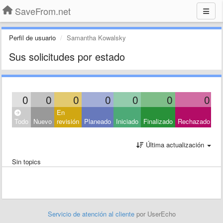
SaveFrom.net
Perfil de usuario
Samantha Kowalsky
Sus solicitudes por estado
0
0
0
0
0
0
0
En
Ce
Todo
Nuevo
revisión
Planeado
Iniciado
Finalizado
Rechazado
Ot
Última actualización
Sin topics
Servicio de atención al cliente
por UserEcho