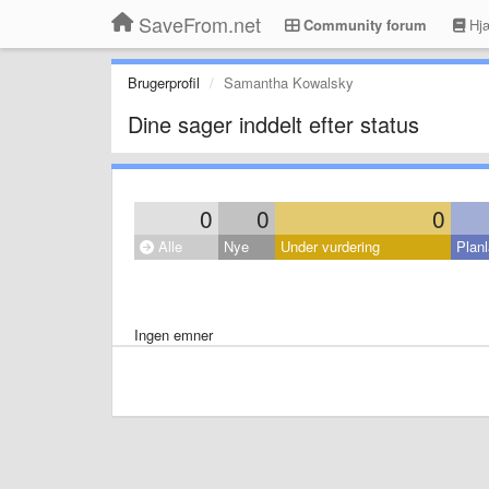
SaveFrom.net
Community forum
Hjæ
Brugerprofil
Samantha Kowalsky
Dine sager inddelt efter status
0
0
0
Alle
Nye
Under vurdering
Planl
Ingen emner