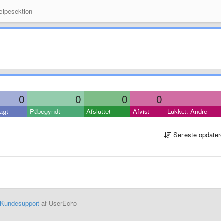
lpesektion
0
0
0
0
agt
Påbegyndt
Afsluttet
Afvist
Lukket: Andre
Seneste opdater
Kundesupport
af UserEcho