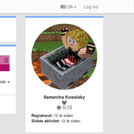
DA
Log ind
0
ede
Samantha Kowalsky
0,15
Registreret:
12 år siden
Sidste aktivitet:
12 år siden