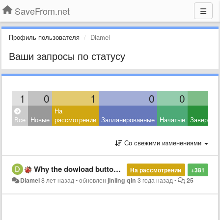
SaveFrom.net
Профиль пользователя
Diamel
Ваши запросы по статусу
1
0
1
0
0
На
Все
Новые
рассмотрении
Запланированные
Начатые
Завершен
Со свежими изменениями
Why the dowload button doesnt appear on the opened Youtube video
На рассмотрении
+381
Diamel
8 лет назад
•
обновлен
jinling qin
3 года назад
•
25