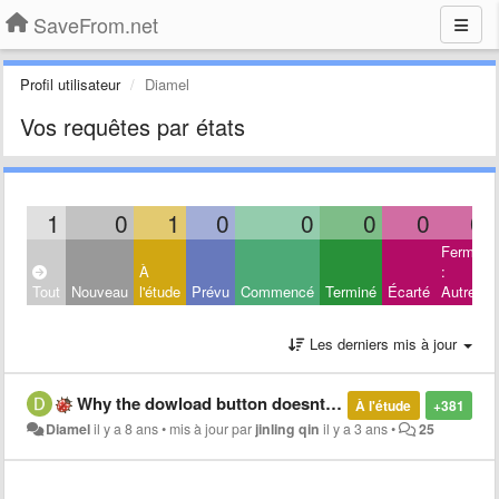
SaveFrom.net
Profil utilisateur
Diamel
Vos requêtes par états
1
0
1
0
0
0
0
0
Fermé
À
:
Tout
Nouveau
l'étude
Prévu
Commencé
Terminé
Écarté
Autres
Les derniers mis à jour
Why the dowload button doesnt appear on the opened Youtube video
À l'étude
+381
Diamel
il y a 8 ans
•
mis à jour par
jinling qin
il y a 3 ans
•
25