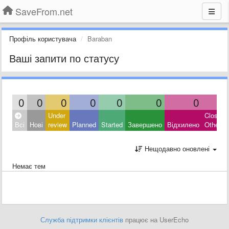
SaveFrom.net
Профіль користувача
Baraban
Ваші запити по статусу
0
0
0
0
0
0
0
0
Under
Closed:
Всі
Нові
review
Planned
Started
Завершено
Відхилено
Other
Нещодавно оновлені
Немає тем
Служба підтримки клієнтів
працює на UserEcho