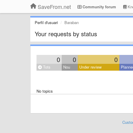
SaveFrom.net
Community forum
Kno
Perfil d'usuari
Baraban
Your requests by status
0
0
0
Tots
Nou
Under review
Planne
No topics
Custo