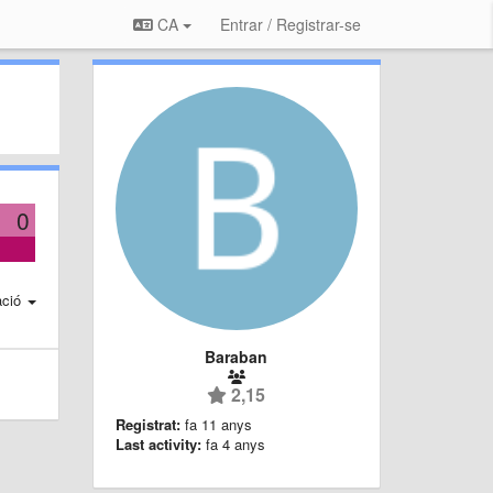
CA
Entrar / Registrar-se
0
ació
Baraban
2,15
Registrat:
fa 11 anys
Last activity:
fa 4 anys