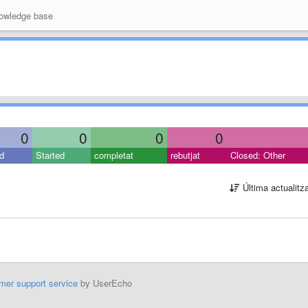
wledge base
0
0
0
0
d
Started
completat
rebutjat
Closed: Other
Última actualitz
mer support service
by UserEcho