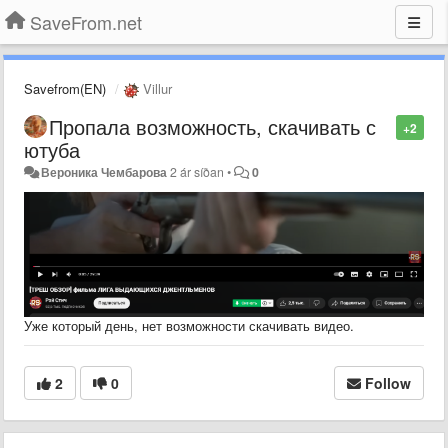
SaveFrom.net
Savefrom(EN)
Villur
Пропала возможность, скачивать с
+2
ютуба
Вероника Чембарова
2 ár síðan
•
0
Уже который день, нет возможности скачивать видео.
2
0
Follow