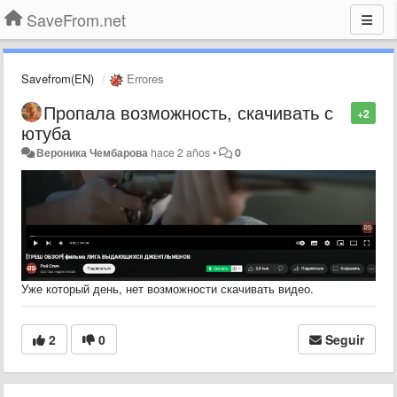
SaveFrom.net
Savefrom(EN)
Errores
Пропала возможность, скачивать с
+2
ютуба
Вероника Чембарова
hace 2 años
•
0
Уже который день, нет возможности скачивать видео.
2
0
Seguir