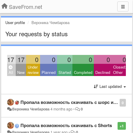
SaveFrom.net
User profile
Вероника Чембарова
Your requests by status
17
17
0
0
0
0
0
0
Under
Closed:
All
New
review
Planned
Started
Completed
Declined
Other
Last updated
Пропала возможность скачивать с шорс и видео
0
Вероника Чембарова
4 months ago
•
0
Пропала возможность скачивать с Shorts
+1
Вероника Чембарова
1 year ago
•
0