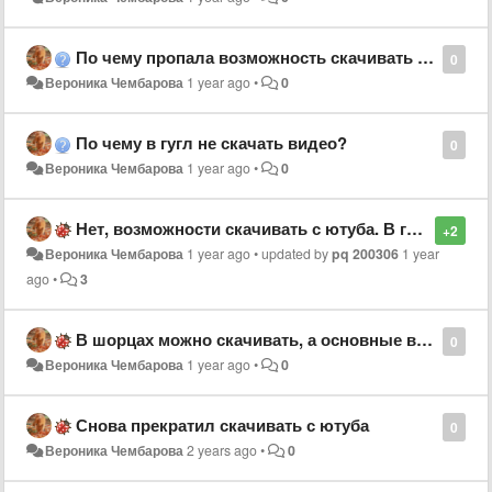
По чему пропала возможность скачивать видео
0
Вероника Чембарова
1 year ago
•
0
По чему в гугл не скачать видео?
0
Вероника Чембарова
1 year ago
•
0
Нет, возможности скачивать с ютуба. В гугле.
+2
Вероника Чембарова
1 year ago
•
updated by
pq 200306
1 year
ago
•
3
В шорцах можно скачивать, а основные видео с ютуба нет
0
Вероника Чембарова
1 year ago
•
0
Снова прекратил скачивать с ютуба
0
Вероника Чембарова
2 years ago
•
0