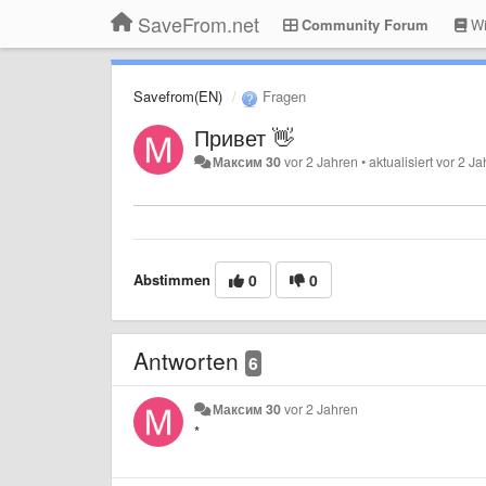
SaveFrom.net
Community Forum
Wi
Savefrom(EN)
Fragen
Привет 👋
Максим 30
vor 2 Jahren
•
aktualisiert
vor 2 Ja
Abstimmen
0
0
Antworten
6
Максим 30
vor 2 Jahren
*