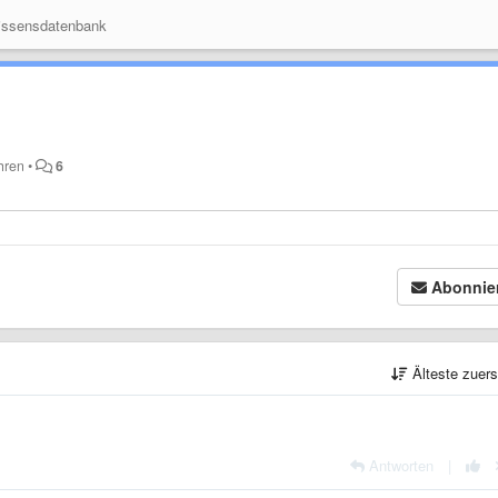
ssensdatenbank
hren
•
6
Abonnie
Älteste zuer
Antworten
|