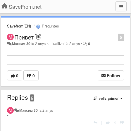
SaveFrom.net
Savefrom(EN)
Preguntes
Привет 👋
0
Максим 30
fa 2 anys
•
actualitzat
fa 2 anys
•
6
0
0
Follow
Replies
6
vells primer
Максим 30
fa 2 anys
*
|