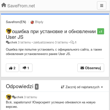
SaveFrom.net
Savefrom(EN)
Błędy
ошибка при установке и обновлении
+1
User JS
chek
3 lat temu
•
zaktualizowano
3 lat temu
•
1
Ошибка при попытке установить с официального сайта, а также
обновления установленного ранее User JS.
2
1
Obserwuj
Odpowiedzi
1
Zacznij od najstarszych
chek
3 lat temu
Всё, заработало! Юзерскрипт успешно обновился на новую
версию.