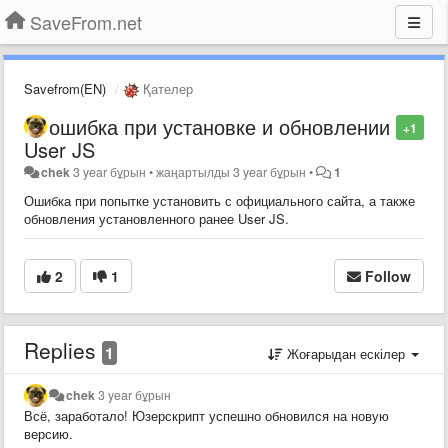
SaveFrom.net
Savefrom(EN)
Қателер
ошибка при установке и обновлении
+1
User JS
chek
3 year бұрын
•
жаңартылды
3 year бұрын
•
1
Ошибка при попытке установить с официального сайта, а также
обновления установленного ранее User JS.
2
1
Follow
Replies
1
Жоғарыдан ескілер
chek
3 year бұрын
Всё, заработало! Юзерскрипт успешно обновился на новую
версию.