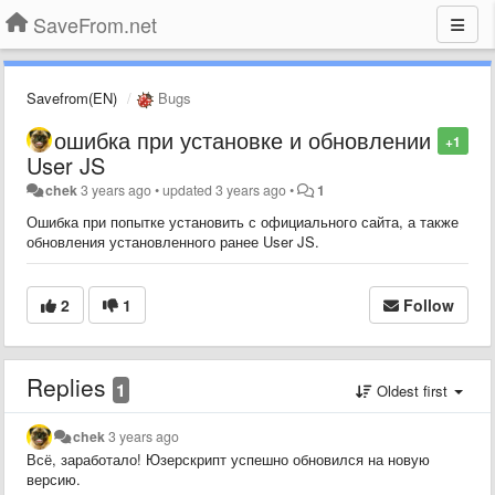
SaveFrom.net
Savefrom(EN)
Bugs
ошибка при установке и обновлении
+1
User JS
chek
3 years ago
•
updated
3 years ago
•
1
Ошибка при попытке установить с официального сайта, а также
обновления установленного ранее User JS.
2
1
Follow
Replies
1
Oldest first
chek
3 years ago
Всё, заработало! Юзерскрипт успешно обновился на новую
версию.