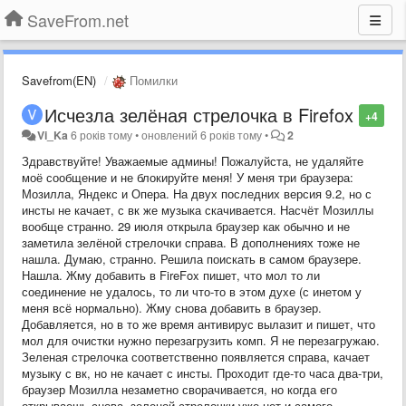
SaveFrom.net
Savefrom(EN)
Помилки
Исчезла зелёная стрелочка в Firefox
+4
Vi_Ka
6 років тому
•
оновлений
6 років тому
•
2
Здравствуйте! Уважаемые админы! Пожалуйста, не удаляйте
моё сообщение и не блокируйте меня! У меня три браузера:
Мозилла, Яндекс и Опера. На двух последних версия 9.2, но с
инсты не качает, с вк же музыка скачивается. Насчёт Мозиллы
вообще странно. 29 июля открыла браузер как обычно и не
заметила зелёной стрелочки справа. В дополнениях тоже не
нашла. Думаю, странно. Решила поискать в самом браузере.
Нашла. Жму добавить в FireFox пишет, что мол то ли
соединение не удалось, то ли что-то в этом духе (с инетом у
меня всё нормально). Жму снова добавить в браузер.
Добавляется, но в то же время антивирус вылазит и пишет, что
мол для очистки нужно перезагрузить комп. Я не перезагружаю.
Зеленая стрелочка соответственно появляется справа, качает
музыку с вк, но не качает с инсты. Проходит где-то часа два-три,
браузер Мозилла незаметно сворачивается, но когда его
открываешь снова, зеленой стрелочки уже нет и самого