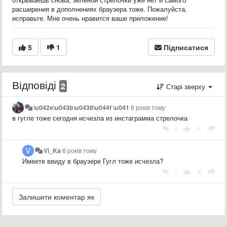
расширения в дополнениях браузера тоже. Пожалуйста,
исправьте. Мне очень нравится ваше приложение!
5
1
Підписатися
Відповіді
2
Старі зверху
\u042e\u043b\u0438\u044f \u041
6 років тому
в гугле тоже сегодня исчезла из инстаграмма стрелочка
|
Vi_Ka
6 років тому
Имеете ввиду в браузере Гугл тоже исчезла?
|