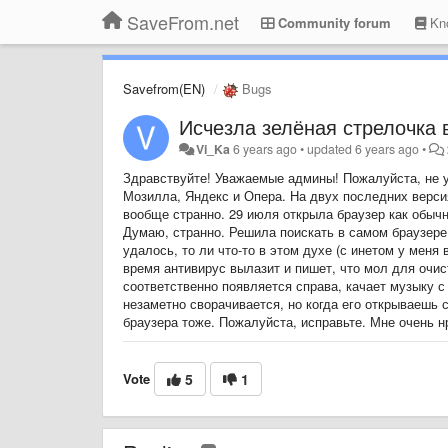
SaveFrom.net
Community forum
Kno
Savefrom(EN)
Bugs
Исчезла зелёная стрелочка в
Vi_Ka
6 years ago
•
updated
6 years ago
•
Здравствуйте! Уважаемые админы! Пожалуйста, не у
Мозилла, Яндекс и Опера. На двух последних версия
вообще странно. 29 июля открыла браузер как обычн
Думаю, странно. Решила поискать в самом браузере.
удалось, то ли что-то в этом духе (с инетом у меня
время антивирус вылазит и пишет, что мол для очис
соответственно появляется справа, качает музыку с 
незаметно сворачивается, но когда его открываешь 
браузера тоже. Пожалуйста, исправьте. Мне очень 
Vote
5
1