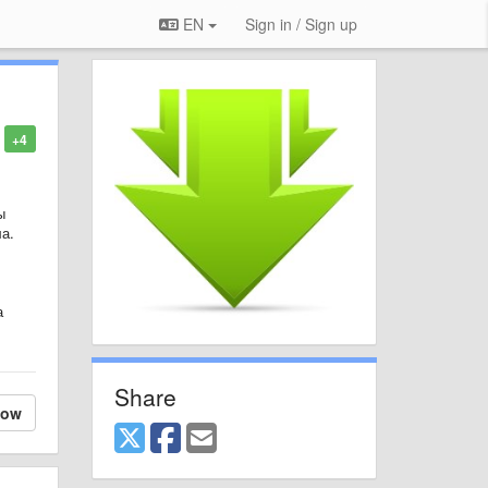
EN
Sign in / Sign up
+4
ы
а.
а
Share
low