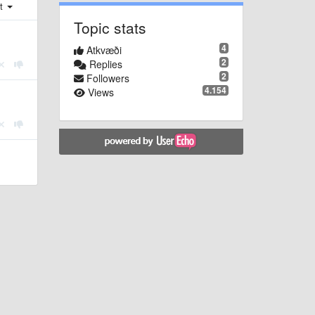
st
Topic stats
4
Atkvæði
2
Replies
2
Followers
4.154
Views