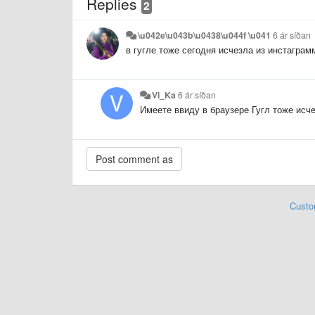
Replies
2
\u042e\u043b\u0438\u044f \u041
6 ár síðan
в гугле тоже сегодня исчезла из инстаграм
Vi_Ka
6 ár síðan
Имеете ввиду в браузере Гугл тоже исч
Custo