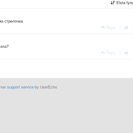
Elsta fyr
ма стрелочка
Reply
|
езла?
Reply
|
mer support service
by UserEcho