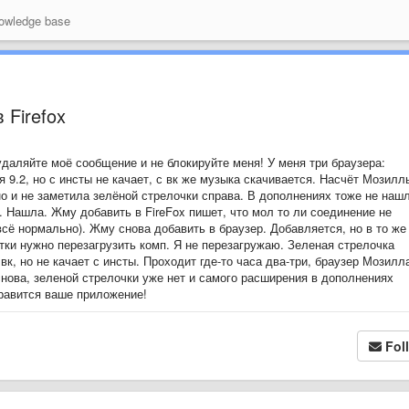
wledge base
 Firefox
даляйте моё сообщение и не блокируйте меня! У меня три браузера:
 9.2, но с инсты не качает, с вк же музыка скачивается. Насчёт Мозилл
о и не заметила зелёной стрелочки справа. В дополнениях тоже не нашл
 Нашла. Жму добавить в FireFox пишет, что мол то ли соединение не
 всё нормально). Жму снова добавить в браузер. Добавляется, но в то же
тки нужно перезагрузить комп. Я не перезагружаю. Зеленая стрелочка
вк, но не качает с инсты. Проходит где-то часа два-три, браузер Мозилл
снова, зеленой стрелочки уже нет и самого расширения в дополнениях
нравится ваше приложение!
Fol