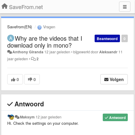
SaveFrom.net
Savefrom(EN)
Vragen
Why are the videos that I
Beantwoord
0
download only in mono?
Anthony Giranda
12 jaar geleden
•
bijgewerkt door
Aleksandr
11
jaar geleden
•
2
0
0
Volgen
Antwoord
Maksym
12 jaar geleden
Antwoord
Hi. Check the settings on your computer.