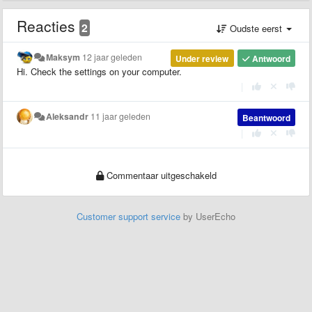
Reacties
2
Oudste eerst
Maksym
12 jaar geleden
Under review
Antwoord
Hi. Check the settings on your computer.
|
Aleksandr
11 jaar geleden
Beantwoord
|
Commentaar uitgeschakeld
Customer support service
by UserEcho