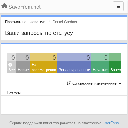
SaveFrom.net
Профиль пользователя
Daniel Gardner
Ваши запросы по статусу
0
0
0
0
0
На
Все
Новые
рассмотрении
Запланированные
Начатые
Завершен
Со свежими изменениями
Нет тем
Сервис поддержки клиентов работает на платформе
UserEcho