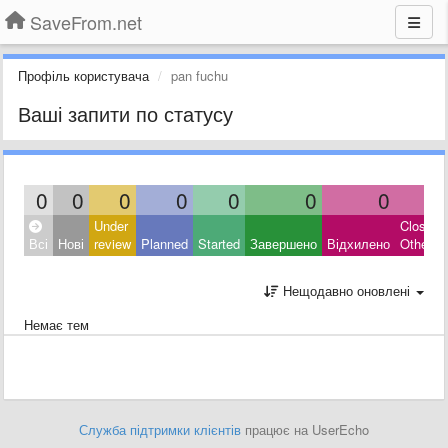
SaveFrom.net
Профіль користувача
pan fuchu
Ваші запити по статусу
0
0
0
0
0
0
0
0
Under
Closed:
Всі
Нові
review
Planned
Started
Завершено
Відхилено
Other
Нещодавно оновлені
Немає тем
Служба підтримки клієнтів
працює на UserEcho